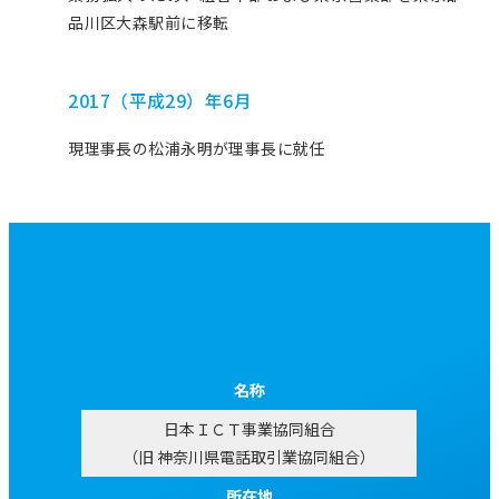
品川区大森駅前に移転
2017（平成29）年6月
現理事長の松浦永明が理事長に就任
Overview
組合概要
名称
日本ＩＣＴ事業協同組合
（旧 神奈川県電話取引業協同組合）
所在地