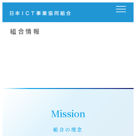
メ
イ
ン
コ
組合情報
ン
テ
ン
ツ
へ
移
動
Mission
組合の理念